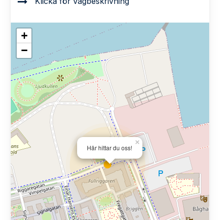
Klicka för vägbeskrivning
+
−
×
Här hittar du oss!