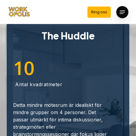
Skip
Menu
to
Ring oss
main
Close
content
Menu
The Huddle
10
Antal kvadratmeter
Detta mindre mötesrum är idealiskt för
mindre grupper om 4 personer. Det
passar utmärkt för intima diskussioner,
strategimöten eller
brainstormingssessioner där fokus ligger